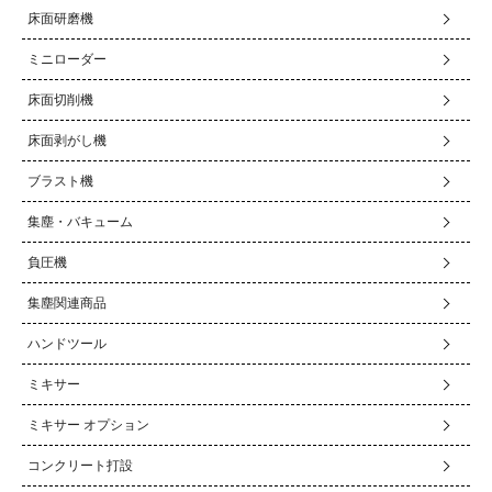
床面研磨機
ミニローダー
床面切削機
床面剥がし機
ブラスト機
集塵・バキューム
負圧機
集塵関連商品
ハンドツール
ミキサー
ミキサー オプション
コンクリート打設