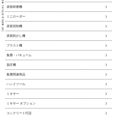
床面研磨機
ミニローダー
床面切削機
床面剥がし機
ブラスト機
集塵・バキューム
負圧機
集塵関連商品
ハンドツール
ミキサー
ミキサー オプション
コンクリート打設