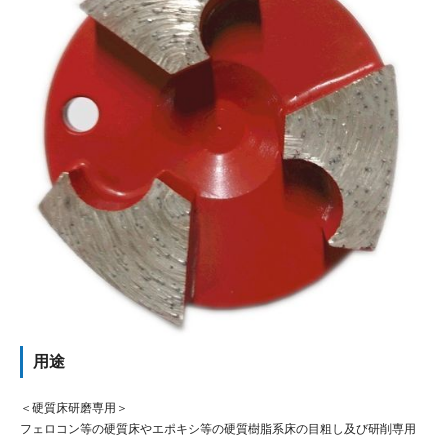
用途
＜硬質床研磨専用＞
フェロコン等の硬質床やエポキシ等の硬質樹脂系床の目粗し及び研削専用