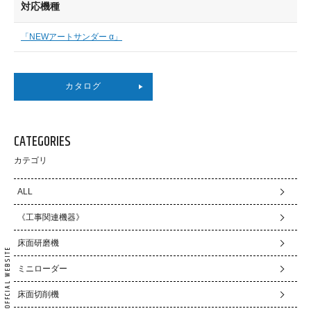
対応機種
「NEWアートサンダー α」
カタログ
CATEGORIES
カテゴリ
ALL
《工事関連機器》
床面研磨機
ミニローダー
床面切削機