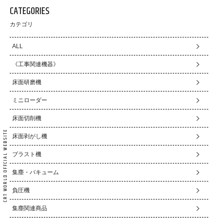
CATEGORIES
カテゴリ
ALL
《工事関連機器》
床面研磨機
ミニローダー
床面切削機
床面剥がし機
ブラスト機
集塵・バキューム
負圧機
集塵関連商品