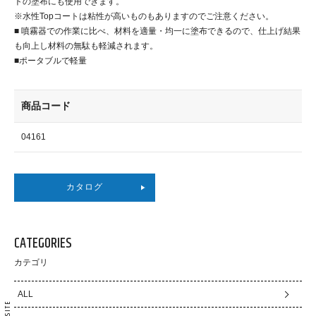
トの塗布にも使用できます。
※水性Topコートは粘性が高いものもありますのでご注意ください。
■ 噴霧器での作業に比べ、材料を適量・均一に塗布できるので、仕上げ結果
も向上し材料の無駄も軽減されます。
■ポータブルで軽量
商品コード
04161
カタログ
CATEGORIES
カテゴリ
ALL