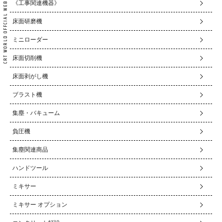
《工事関連機器》
床面研磨機
ミニローダー
床面切削機
床面剥がし機
ブラスト機
集塵・バキューム
負圧機
集塵関連商品
ハンドツール
ミキサー
ミキサー オプション