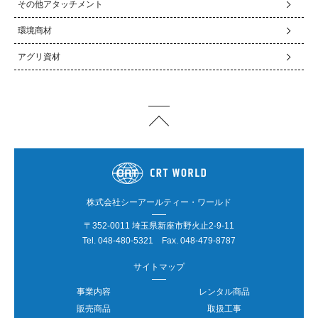
その他アタッチメント
環境商材
アグリ資材
株式会社シーアールティー・ワールド
〒352-0011 埼玉県新座市野火止2-9-11
Tel.
048-480-5321
Fax. 048-479-8787
サイトマップ
事業内容
レンタル商品
販売商品
取扱工事