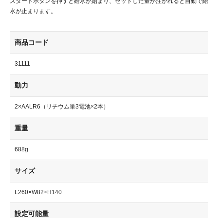
スタートボタンを押すと給水が始まり、セットした量が注がれると自動で給
水が止まります。
商品コード
31111
動力
2×AALR6（リチウム単3電池×2本）
重量
688g
サイズ
L260×W82×H140
設定可能量