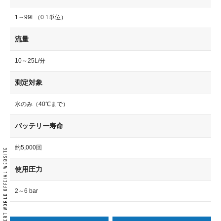
1～99L（0.1単位）
流量
10～25L/分
測定対象
水のみ（40℃まで）
バッテリー寿命
約5,000回
使用圧力
2～6 bar