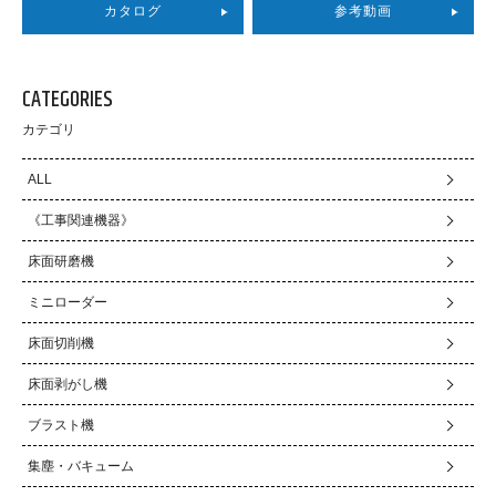
カタログ
参考動画
CATEGORIES
カテゴリ
ALL
《工事関連機器》
床面研磨機
ミニローダー
床面切削機
床面剥がし機
ブラスト機
集塵・バキューム