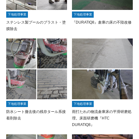
下地処理事業
下地処理事業
ステンレス製プールのブラスト・塗
『DURATIQ8』倉庫の床の不陸改修
膜除去
下地処理事業
下地処理事業
防水シート撤去後の残存タール系接
雨打たれの物流倉庫床の平滑研磨処
着剤除去
理。床面研磨機『HTC
DURATIQ8』