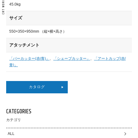
45.0kg
サイズ
550×350×950mm （縦×横×高さ）
アタッチメント
「バーカッター(赤/青)」
、
「シェーブカッター」
、
「アートカップ(赤/
青)」
カタログ
CATEGORIES
カテゴリ
ALL