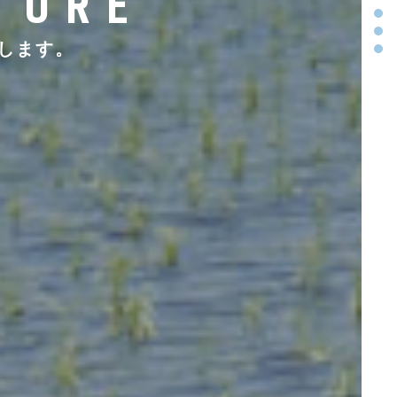
TURE
Sec
Sec
Sec
します。
Sec