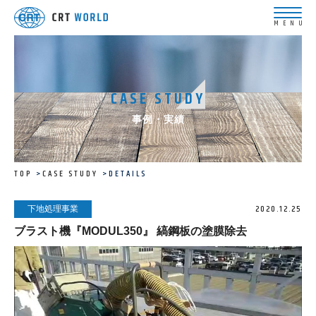
CASE STUDY
事例・実績
TOP
CASE STUDY
DETAILS
2020.12.25
下地処理事業
ブラスト機『MODUL350』 縞鋼板の塗膜除去