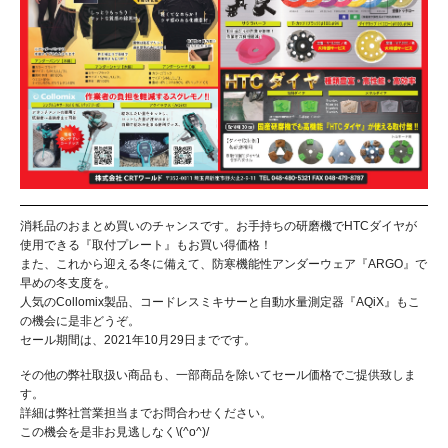
消耗品のおまとめ買いのチャンスです。お手持ちの研磨機でHTCダイヤが
使用できる『取付プレート』もお買い得価格！
また、これから迎える冬に備えて、防寒機能性アンダーウェア『ARGO』で
早めの冬支度を。
人気のCollomix製品、コードレスミキサーと自動水量測定器『AQiX』もこ
の機会に是非どうぞ。
セール期間は、2021年10月29日までです。
その他の弊社取扱い商品も、一部商品を除いてセール価格でご提供致しま
す。
詳細は弊社営業担当までお問合わせください。
この機会を是非お見逃しなく\(^o^)/