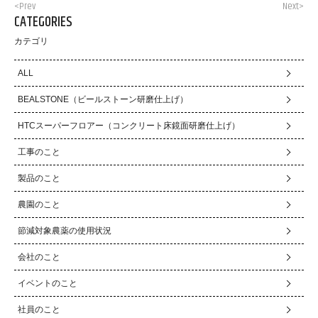
<Prev
Next>
CATEGORIES
カテゴリ
ALL
BEALSTONE（ビールストーン研磨仕上げ）
HTCスーパーフロアー（コンクリート床鏡面研磨仕上げ）
工事のこと
製品のこと
農園のこと
節減対象農薬の使用状況
会社のこと
イベントのこと
社員のこと