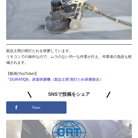
新設土間の雨打たれを研磨しています。
リモコンでの操作なので、ムラのない均一な作業が行え、作業者の負担も軽
減されます。
【動画(YouTube)】
『DURATIQ8』床面研磨機（新設土間 雨打たれ研磨除去）
SNSで投稿をシェア
Share